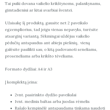
Tai puiki dovana vaikelio krikštynoms, palankynams,
gimtadieniui ar kitai svarbiai šventei.
Užsisakę šį produktą, gausite net 2 paveikslo
egzempliorius, tad jeigu vienas nepavyks, turėsite
atsarginį variantą. Sėkmingai uždėjus vaikelio
pėdučių antspaudus ant abieju piešinių, vieną
galėsite pasilikti sau, o kitą padovanoti seneliams,
proseneliams arba krikšto tėveliams.
Formato dydžiai: A4 ir A3
Į komplektą įeina:
2vnt. pasirinkto dydžio paveikslai
1vnt. medinis baltas arba juodas rėmelis
Rašalo kempinėlė antspaudams tinkama naudoti