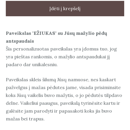
Įdėti į krepšelį
Paveikslas "EŽIUKAS" su Jūsų mažylio pėdų
antspaudais
Šis personalizuotas paveikslas yra įdomus tuo, jog
yra pieštas rankomis, o mažylio antspaudukai jį
padaro dar unikalesniu.
Paveikslas skleis šilumą Jūsų namuose, nes kaskart
pažvelgus į mažas pėdutes jame, visada prisiminsite
koks Jūsų vaikelis buvo mažytis, o jo pėdutės tilpdavo
delne. Vaikeliui paaugus, paveikslą tyrinėsite kartu ir
galėsite jam parodyti ir papasakoti koks jis buvo
mažas bei trapus.