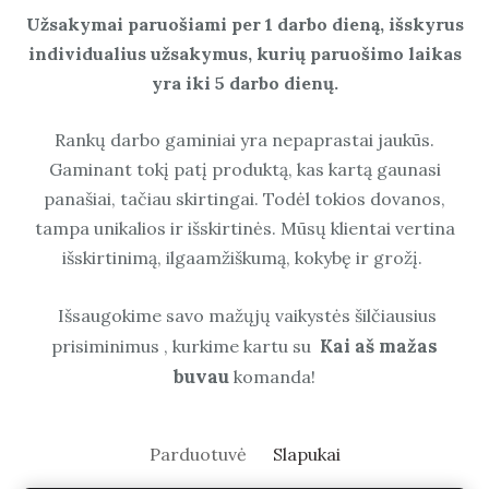
Užsakymai paruošiami per 1 darbo dieną, išskyrus
individualius užsakymus, kurių paruošimo laikas
yra iki 5 darbo dienų.
Rankų darbo gaminiai yra nepaprastai jaukūs.
Gaminant tokį patį produktą, kas kartą gaunasi
panašiai, tačiau skirtingai. Todėl tokios dovanos,
tampa unikalios ir išskirtinės. Mūsų klientai vertina
išskirtinimą, ilgaamžiškumą, kokybę ir grožį.
Išsaugokime savo mažųjų vaikystės šilčiausius
Kai aš mažas
prisiminimus , kurkime kartu su
buvau
komanda!
Parduotuvė
Slapukai