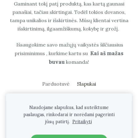
Gaminant tokį patį produktą, kas kartą gaunasi
panašiai, tačiau skirtingai. Todėl tokios dovanos,
tampa unikalios ir išskirtinės. Mūsų klientai vertina
išskirtinimą, ilgaamžiškumą, kokybę ir grožį.
Išsaugokime savo mažųjų vaikystės šilčiausius
Kai aš mažas
prisiminimus , kurkime kartu su
buvau
komanda!
Parduotuvė
Slapukai
Kaip išsirinkti dovaną krikštynoms?
Naudojame slapukus, kad suteiktume
Kodėl rinktis rankų darbo dovaną?
paslaugas, rinkodarai ir norėdami pagerinti
Pirkimo-pardavimo taisyklės
jūsų patirtį.
Pritaikyti
Kontaktai
Visos teisės saugomos • 2026 kaiasmazasbuvau.lt