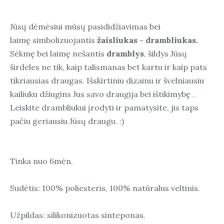
Jūsų dėmėsiui mūsų pasididžiavimas bei
laimę simbolizuojantis
žaisliukas - drambliukas.
Sėkmę bei laimę nešantis
dramblys
, šildys Jūsų
širdeles ne tik, kaip talismanas bet kartu ir kaip pats
tikriausias draugas. Išskirtiniu dizainu ir švelniausiu
kailiuku džiugins Jus savo draugija bei ištikimybę .
Leiskite drambliukui įrodyti ir pamatysite, jis taps
pačiu geriausiu Jūsų draugu. :)
Tinka nuo 6mėn.
Sudėtis: 100% poliesteris, 100% natūralus veltinis.
Užpildas: silikonizuotas sinteponas.