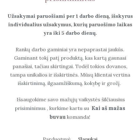
Užsakymai paruošiami per 1 darbo dieną, išskyrus
individualius užsakymus, kurių paruošimo laikas
yra iki 5 darbo dienų.
Rankų darbo gaminiai yra nepaprastai jaukūs.
Gaminant tokį patį produktą, kas kartą gaunasi
panašiai, tačiau skirtingai. Todėl tokios dovanos,
tampa unikalios ir išskirtinės. Mūsų klientai vertina
išskirtinimą, ilgaamžiškumą, kokybę ir grožį.
Išsaugokime savo mažųjų vaikystės šilčiausius
Kai aš mažas
prisiminimus , kurkime kartu su
buvau
komanda!
Parduotuvė
Slapukai