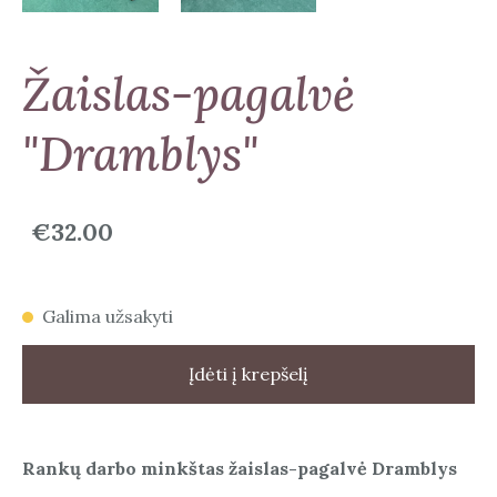
Žaislas-pagalvė
"Dramblys"
€32.00
Galima užsakyti
Įdėti į krepšelį
Rankų darbo minkštas žaislas-pagalvė Dramblys